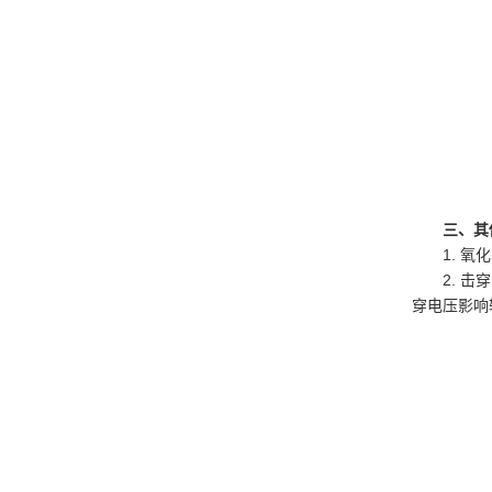
三、其
1. 
2. 
穿电压影响